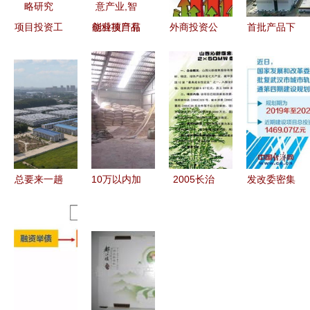
项目投资工
创业项目有
外商投资公
首批产品下
程概算优化
很多选择,
司在中国的
线！成都东
与管理策略
可以从健康
税收优惠政
部新区这
研究
生活服务,
策及项目投
家'超级工
文化创意产
资指引
厂'正式投
业,智能科
产，项目投
技产品
资百亿级引
领产业升级
总要来一趟
10万以内加
2005长治
发改委密集
定陶吧 探
工厂 年入
投资贸易洽
批复轨道交
索这座鲁西
百万的潜力
谈会产品项
通与机场项
南新城的投
项目推荐
目系列报道
目，投资总
资价值与时
之四 组图
额超1.2万
代机遇
见证项目投
亿元
资新活力