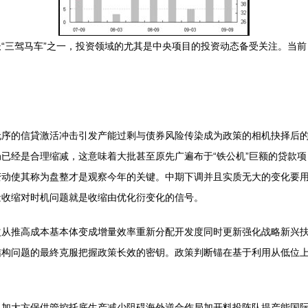
“三驾马车”之一，投资领域的尤其是中央项目的投资动态备受关注。当
无序的信貸激活冲击引发产能过剩与债券风险传染成为政策的相机抉择后
已经是合理缩减，这意味着大批甚至原先广遍布于“铁公机”巨额的贷款
变动使其称为盘整才是观察今年的关键。中期下调并且实质无大的变化要
量收缩对时机问题就是收缩由优化衍变化的信号。
益从推高成本基本体变成增量效率重新分配开发度同时更新强化战略新兴
结构问题的最終克服把握政策长效的密钥。政策判断锚在基于利用从低位
加大方保供管控托底生产减少阻碍海外逆合作局加开料投阵队提产能国际