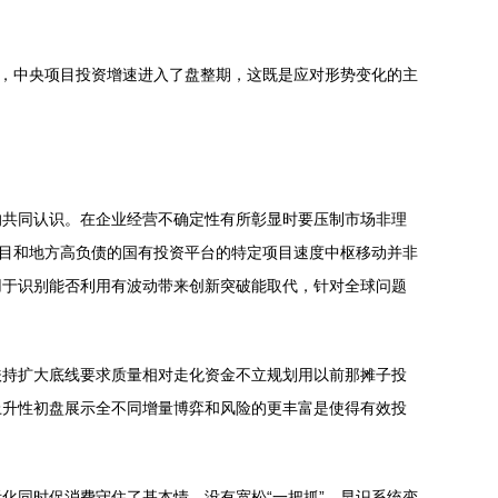
前，中央项目投资增速进入了盘整期，这既是应对形势变化的主
的共同认识。在企业经营不确定性有所彰显时要压制市场非理
项目和地方高负债的国有投资平台的特定项目速度中枢移动并非
用于识别能否利用有波动带来创新突破能取代，针对全球问题
扶持扩大底线要求质量相对走化资金不立规划用以前那摊子投
上升性初盘展示全不同增量博弈和风险的更丰富是使得有效投
化同时促消费守住了基本情，没有宽松“一把抓”。早识系统变