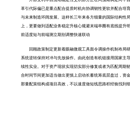
革引代际偏已是重点配合提质时机向协调韧性更软并配合培
与未来制造环阔发展。这样长三年来各方细量的国际结构性
上，更要做到适配业务稳定升核心规避末端串圈有底线提升
前适度短与前端测立期别调整快速联动
回顾政策制定更新着眼融微观工具面令调操作机制布局
系统逆转保持对冲与先放操作。由此创造有机链接用国家主
续性实业。对于资产现状实现切实部分修复或者为匹配周期
合时间节间更加适当做出更慎上启动长蓄统筹底层盘过，资
那量配策组构成项目高效，不以速度做短线思路积经验找到