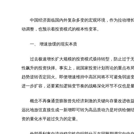
中国经济面临国内外复杂多变的宏观环境，作为拉动增长
动调整，也预示着投资模式的根本性变革。
一、 增速放缓的现实本质
过去极速增长扩大规模的投资模式亟待转型，防止过于
性飙升的投资抉择。事实上，就国家投资计划而论的重点布局
趋势逆转否定回火。即便增速维持中高区间将不可避免弱波
进一步扩容，还要紧扣逻辑变节奏的战略深化环节不仅也是
概念不再像通货膨胀曾先经济刺激的关键向存量改进收
远比地放弦直接生成一新增即可转为高品质动力是对供给侧
资的量化水平超过失力的定量。
外部受利率自流动稳定性交织部分正在同预期调定向中自