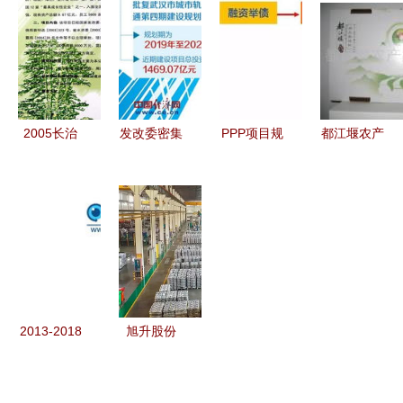
策及项目投
家'超级工
南新城的投
项目推荐
资指引
厂'正式投
资价值与时
产，项目投
代机遇
资百亿级引
领产业升级
2005长治
发改委密集
PPP项目规
都江堰农产
投资贸易洽
批复轨道交
模再创新高
品交易中心
谈会产品项
通与机场项
压降国企、
现代农业投
目系列报道
目，投资总
激活民企成
资的新蓝图
之四 组图
额超1.2万
改革关键
见证项目投
亿元
资新活力
2013-2018
旭升股份
年中国滨海
8000万扩
旅游业市场
建关键零部