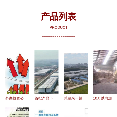
产品列表
PRODUCT
----------------
外商投资公
首批产品下
总要来一趟
10万以内加
司在中国的
线！成都东
定陶吧 探
工厂 年入
税收优惠政
部新区这
索这座鲁西
百万的潜力