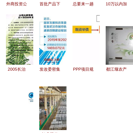
外商投资公
首批产品下
总要来一趟
10万以内加
司在中国的
线！成都东
定陶吧 探
工厂 年入
税收优惠政
部新区这
索这座鲁西
百万的潜力
策及项目投
家'超级工
南新城的投
项目推荐
资指引
厂'正式投
资价值与时
产，项目投
代机遇
资百亿级引
领产业升级
2005长治
发改委密集
PPP项目规
都江堰农产
投资贸易洽
批复轨道交
模再创新高
品交易中心
谈会产品项
通与机场项
压降国企、
现代农业投
目系列报道
目，投资总
激活民企成
资的新蓝图
之四 组图
额超1.2万
改革关键
见证项目投
亿元
资新活力